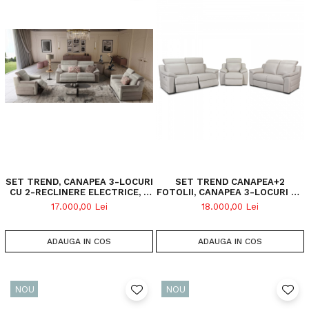
SET TREND, CANAPEA 3-LOCURI
SET TREND CANAPEA+2
CU 2-RECLINERE ELECTRICE, 2
FOTOLII, CANAPEA 3-LOCURI CU
FOTOLII CU RECLINER
2-RECLINERE ELECTRICE, 2
17.000,00 Lei
18.000,00 Lei
ELECTRIC, STOFA BICOLORA
FOTOLII CU RECLINER
ELECTRIC, PIELE NATURALA
ADAUGA IN COS
ADAUGA IN COS
NOU
NOU