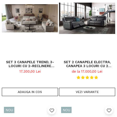
SET 3 CANAPELE TREND, 3-
SET 2 CANAPELE ELECTRA,
LOCURI CU 2-RECLINERE
CANAPEA 3 LOCURI CU 2
ELECTRICE, 2-LOCURI FARA
RECLINERE ELECTRICE BI-
17.300,00 Lei
de la 17.000,00 Lei
RECLINERE SI FOTOLIU CU
MOTORIZATE, TETIERE
RECLINER ELECTRIC, PIELE
REGLABILE ELECTRIC, PORT
NATURALĂ
USB, 216X103 CM SI CANAPEA 2
LOCURI FARA RECLINERE,
172X103 CM, PIELE NATURALA
ADAUGA IN COS
VEZI VARIANTE
ITALIAN
NOU
NOU