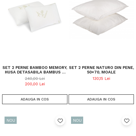
SET 2 PERNE BAMBOO MEMORY,
SET 2 PERNE NATURO DIN PENE,
HUSA DETASABILA BAMBUS –
50×70, MOALE
STIL CLASIC
240,00 Lei
130,15 Lei
200,00 Lei
ADAUGA IN COS
ADAUGA IN COS
NOU
NOU