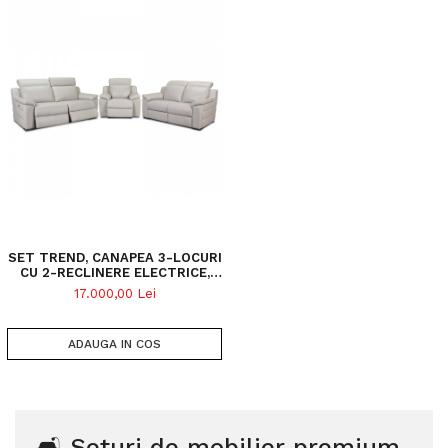
SET TREND, CANAPEA 3-LOCURI
CU 2-RECLINERE ELECTRICE,
CANAPEA 2-LOCURI FARA
17.000,00 Lei
RECLINERE SI FOTOLIU CU
RECLINER ELECTRIC, STOFA
BICOLORA
ADAUGA IN COS
🛋️ Seturi de mobilier premium