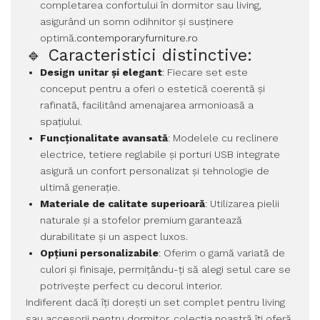
completarea confortului în dormitor sau living,
asigurând un somn odihnitor și susținere
optimă.
contemporaryfurniture.ro
🔹 Caracteristici distinctive:
Design unitar și elegant
: Fiecare set este
conceput pentru a oferi o estetică coerentă și
rafinată, facilitând amenajarea armonioasă a
spațiului.
Funcționalitate avansată
: Modelele cu reclinere
electrice, tetiere reglabile și porturi USB integrate
asigură un confort personalizat și tehnologie de
ultimă generație.
Materiale de calitate superioară
: Utilizarea pielii
naturale și a stofelor premium garantează
durabilitate și un aspect luxos.
Opțiuni personalizabile
: Oferim o gamă variată de
culori și finisaje, permițându-ți să alegi setul care se
potrivește perfect cu decorul interior.
Indiferent dacă îți dorești un set complet pentru living
sau accesorii pentru dormitor, colecția noastră îți oferă