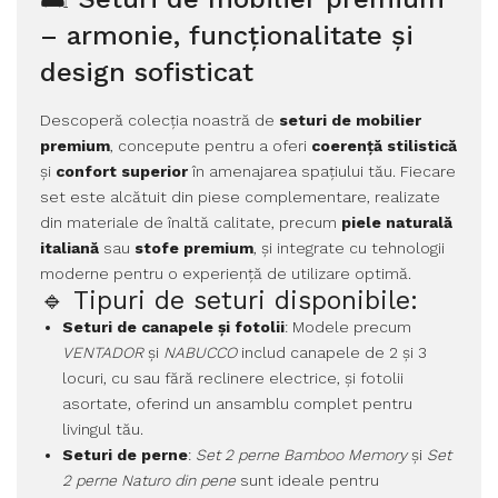
– armonie, funcționalitate și
design sofisticat
Descoperă colecția noastră de
seturi de mobilier
premium
, concepute pentru a oferi
coerență stilistică
și
confort superior
în amenajarea spațiului tău. Fiecare
set este alcătuit din piese complementare, realizate
din materiale de înaltă calitate, precum
piele naturală
italiană
sau
stofe premium
, și integrate cu tehnologii
moderne pentru o experiență de utilizare optimă.
🔹 Tipuri de seturi disponibile:
Seturi de canapele și fotolii
: Modele precum
VENTADOR
și
NABUCCO
includ canapele de 2 și 3
locuri, cu sau fără reclinere electrice, și fotolii
asortate, oferind un ansamblu complet pentru
livingul tău.
Seturi de perne
:
Set 2 perne Bamboo Memory
și
Set
2 perne Naturo din pene
sunt ideale pentru