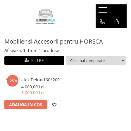
Mobilier si Accesorii pentru HORECA
Saltele
Mobilier si Accesorii pentru HORECA
Afiseaza:
1-
1
din
1
produse
FILTRE
Saltea Latex Delux-160*200
-25%
4.000,00 Lei
3.000,00 Lei
ADAUGA IN COS