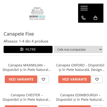
Mobilier si Accesorii pentru HORECA
Saltele
Canapele Fixe
Afiseaza:
1-
4
din
4
produse
FILTRE
Canapea MAXIMILIAN –
Canapea OXFORD – Disponibil
Disponibil și în Piele Naturală,
și în Piele Naturală, Design
Stil Clasic
Capitonné, Stil Clasic, Aspect
Elegant
VEZI VARIANTE
VEZI VARIANTE
Canapea CHESTER –
Canapea EDIMBOURGH –
Disponibil și în Piele Naturală,
Disponibil și în Piele Naturală,
Design Capitonné, Stil Clasic,
Design Capitonné, Stil Clasic,